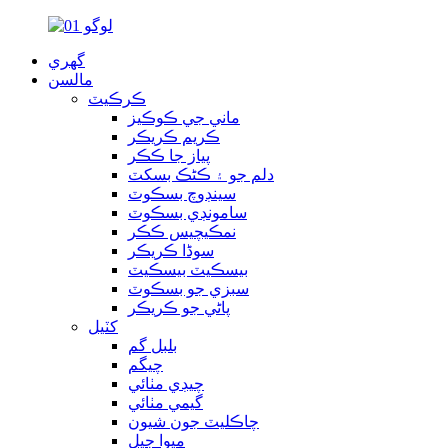
گهري
مالسن
ڪرڪيٽ
ماني جي ڪوڪيز
ڪريم ڪريڪر
پیاز جا ڪڪر
دلم جو ۽ ڪڻڪ بسکٽ
سينڊوچ بسڪوٽ
سامونڊي بسڪوٽ
نمڪيچيس ڪڪر
سوڈا ڪريڪر
بيسڪيٽ بيسڪيٽ
سبزي جو بسڪوٽ
پاڻي جو ڪريڪر
کٽيل
بلبل گم
چيگم
چيڊي مٺائي
گيمي مٺائي
چاڪليٽ جون شيون
ميوا جيل