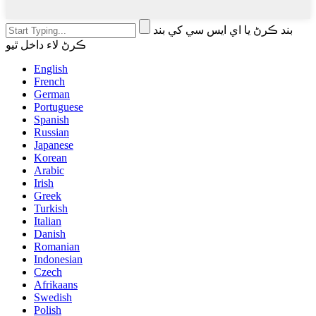
بند ڪرڻ يا اي ايس سي کي بند
ڪرڻ لاء داخل ٿيو
English
French
German
Portuguese
Spanish
Russian
Japanese
Korean
Arabic
Irish
Greek
Turkish
Italian
Danish
Romanian
Indonesian
Czech
Afrikaans
Swedish
Polish