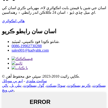
اسان جي شين يا قيمتن بابت انڪوائري لاء، مهرباني ڪري اسان کي
اي ميل ڇڏي ڏيو ۽ اسان 24 ڪلاڪن اندر رابطي ۾ رهنداسين.
هاڻي انڪوائري
اسان سان رابطو ڪريو
شانتو ڪودا فوڊ ڪمپني، لميٽيڊ.
0086-19902730288
sales001@kadyahk.com
© ڪاپي رائيٽ 2010-2023: سڀئي حق محفوظ آهن.
سائيٽ ملندي
-
ايم پي موبائل
بسڪوٽ
,
ڪريم بسڪوٽ
,
سوڈا بسکٽ
,
گول بسڪوٽ
,
پيلي بل
,
پاڻي
,
جي ويچ