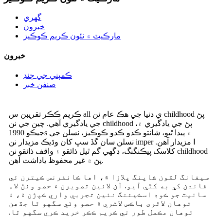
گهري
خبرون
مارڪيٽ ۾ نئون ڪريم ڪوڪيز
خبرون
ڪمپني جي ڄنڊ
صنفن خبر
ڪريم ڪڪر تقريبن س all ي دنيا جي هڪ عام نن childhood پڻ
جي يادگيري آهي. چين جي نن childhood پڻ جي يادگيري ۾،
جيڪو 1990s ۾ پيدا ٿيو، شانتو ڪدو ڪدو ڪوڪيز، نسلن جي
نسلن سان گڏ سڀ کان وڌيڪ مزيدار نن imper ا مزيدار آهن.
کلاسک پيڪنگنگ، ڊگهي گم ٿيل ذائقو ۽ واقف ذائقو نن childhood
پڻ ۾ غير محفوظ ياداشت آهن.
سيفانگ لقون شاپنگ پلازا ۾، اها ڪانفرنس ڪيترن ئي
فائدن کي به کڻي آيو. آن لائين تصويرن ۾ حصو وٺڻ لاء
سائيٽ جو ڪوڊ اسڪيننگ نئين تجربي واري ڪپڙن ۾، ۽
توهان لاٹری باڪس لاٽري ۾ حصو وٺي سگهو ٿا جڏهن
توهان مڪمل طور تي ڪريم ڪڪر خريد ڪري سگهو ٿا.