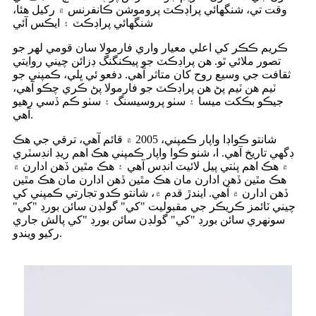
وقت تي، شنگھائي پراڊڪٽ پروموشن ڪانفرنس ۾ رکيل هئا،
شنگھائي پراڊڪٽ ۽ ايڪس آئي
ڪريم ڪڪر کي اعلي معيار واري فارمولا سان قومي لهر جو
تصور ملائي ٿو. هن پراڊڪٽ جو پيڪنگنگ ڊزائن چيني روايتي
ثقافت جي وسيع روح کان متاثر آهي. دفعو ئي ڀلي، ڪمپني جو
ٽيم هن ٽيم پڻ هن پراڊڪٽ جو فارمولا پڻ ڪري چڪو آهي،
جيڪو بڪکت ميسا ۽ سٺو پروسيسنگ ۽ سٺو ڪم ڏسي رهيو
آهي.
شانتو ڪواڊا واپار ڪمپني، 2005 ۾ قائم آهي، ترقي جي هڪ
ڊگهي تاريخ آهي. ا، شنو ڪوا واپار ڪمپني هڪ اهم ريڊ انڊسٽري
۾ هڪ اهم پٺتي پيل لائيٽ انڊس آهي ۽ هڪ مٿين ڏهن ادارن ۾
هڪ مٿين ڏهن ادارن مان هڪ مٿين ڏهن ادارن مان هڪ مٿين
ڏهن ادارن ۾ آهي. ايندڙ قدم ۾، شانتو ڪدو تجارتي ڪمپني کي
چيني ٽائمز ڪريڪر جي مقبوليت "کي" گولڊن سائن بورڊ "کي"
سونهري سائن بورڊ "کي" گولڊن سائن بورڊ "کي پالش جاري
رکيو ويندو.