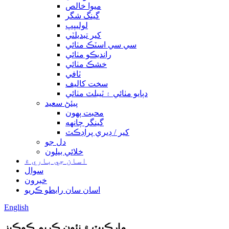
ميوا خالص
گينگ شگر
لوليپپ
کير تبديلٽي
سي سي اسٽڪ مٺائي
رانديڪو مٺائي
خشڪ مٺائي
ٽافي
سخت کاليف
دٻايو مٺائي ۽ ٽيبلٽ مٺائي
پيئڻ سعيد
محبت پهون
گينگر چانهه
کير / ڊيري پراڊڪٽ
دل جو
خلائي بيلون
اسان جي باري ۾
سوال
خبرون
اسان سان رابطو ڪريو
English
مارڪيٽ ۾ نئون ڪريم ڪوڪيز