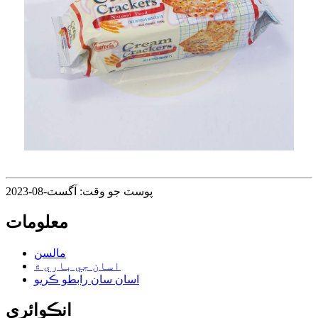
پوسٽ جو وقت: آگسٽ-08-2023
معلومات
مالسن
اسان جي باري ۾
اسان سان رابطو ڪريو
انڪوائري