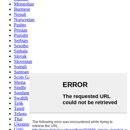
Mongolian
Burmese
Nepali
Norwegian
Pashto
Persian
Punjabi
Serbian
Sesotho
Sinhala
Slovak
Slovenian
Somali
Samoan
Scots Gaelic
Shona
Sindhi
Sundanese
Swahili
Tajik
Tamil
Telugu
Thai
Ukrainian
Urdu