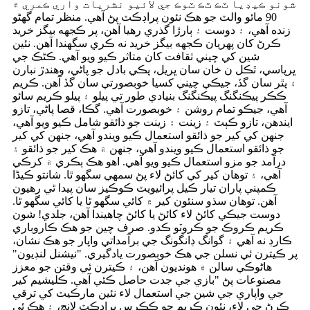
شونو ڪيڊيا ٽڪ ٽڪ ٽوڪ جي لائيو نشريات واري ڪمري ۾
90 مائو والٽ جو هڪ نئون پراڊڪٽ پڻ آهي. منظر تمام گهڻو
زنده آهي، ۽ دوست ۽ ٻارڙا گذري رهيا آهن، پر ڪجهه بيگز خريد
ڪرڻ کان پهريان ڪجهه بيگز خريد نه ڪري سگهندا آهن. نئين
شين کي چيني ثقافت کان متاثر ڪيو ويو آهي. ڪڻڪ جي
ڀرپاسي، ٿڪل ن خان سان ڀريل، پڪي بادل جو پاڻي، وهندڙ نبارن
۽ پٿر سان گڏ، جيڪي چيني کسيا خوبصورتي سان گڏ آهن. ڪريم
ڪڪر پيڪنگنگ پيڪنگنگ بنيادي طور تي پيلو ۽ پيلو ڪريم سائو
آهي، جيڪو تمام روشن ۽ خوبصورت آهي. گڪا، قصا پاڻي، تازو
ايندھن، تازو ڪٻٽ ۽ زينت ۽ زينت جو ذائقو شامل ڪيو ويو آهي،
جنهن کي کير جو ذائقو استعمال ڪيو ويندو آهي، جنهن کي کير
جو ذائقو استعمال ڪيو ويندو آهي، جنهن ۾ هڪ کير جو ذائقو ۽
درآمد جو مزو استعمال ڪيو ويو آهي. اهو هڪ ٻڪري ۾ کرڪي
آهي، ۽ توهان کير کي کائڻ لاء پڻ سمهي سگهو ٿا. شانتو ڪيڈا
ڪمپني پاران تيار ڪيل پرائيويٽ ڪوڪيز سان پيدا ٿي رهيون
آهن. توهان سڌو سنئون کير ۾ کائي سگهو ٿا يا کائي سگهو ٿا.
دوست جيڪي کائڻ لاء کائڻ يا کائڻ چاهيندا آهن، جلدي! شون
ڪريم ڪروڪ جو ڪروٽو ڪدو. صرف چين جو هڪ ڪاروباري
ڪارڊ نه آهي ۽ گوانگ ڊانگونگ جي برآمداتي واپار جو هڪ نشان،
پر ڪيترن ئي نسلن جي هڪ خوبصورت يادگيري. "نيشنل لنڊيون"
هاڻوڪي سالن ۾ هونديون آهن، ۽ ڪيترن ئي وقتن جو معزز
مصنوعات پڻ "بازي جي جدت حاصل ڪئي آهي. ڪليشيم کير
جي واپاري جي شين جي استعمال لاء نئين مارڪيٽ کي ترقي
ڪرڻ جي لاء، نئون ڪريم جو ڪڪرس پراڊڪٽ لانچ، ۽ هڪ ئي