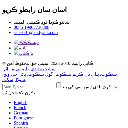
اسان سان رابطو ڪريو
شانتو ڪودا فوڊ ڪمپني، لميٽيڊ.
0086-19902730288
sales001@kadyahk.com
© ڪاپي رائيٽ 2010-2023: سڀئي حق محفوظ آهن.
سائيٽ ملندي
-
ايم پي موبائل
بسڪوٽ
,
پيلي بل
,
ڪريم بسڪوٽ
,
گول بسڪوٽ
,
پاڻي جي ويچ
,
,
سوڈا بسکٽ
بند ڪرڻ يا اي ايس سي کي بند
ڪرڻ لاء داخل ٿيو
English
French
German
Portuguese
Spanish