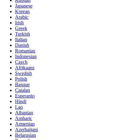
Russian
Japanese
Korean
Arabic
Irish
Greek
Turkish
Italian
Danish
Romanian
Indonesian
Czech
Afrikaans
Swedish
Polish
Basque
Catalan
Esperanto
Hindi
Lao
Albanian
Amharic
Armenian
Azerbaijani
Belarusian