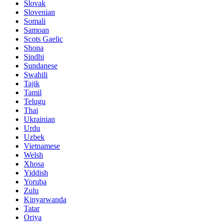
Slovak
Slovenian
Somali
Samoan
Scots Gaelic
Shona
Sindhi
Sundanese
Swahili
Tajik
Tamil
Telugu
Thai
Ukrainian
Urdu
Uzbek
Vietnamese
Welsh
Xhosa
Yiddish
Yoruba
Zulu
Kinyarwanda
Tatar
Oriya