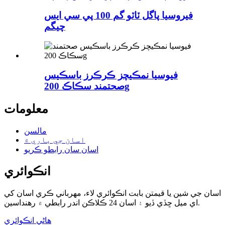
فيروسيا پاگل ٽاٽو گم 100 پي سي ايس
چيگم
فيوسيا نمڪيچز ڪرڪرز باسڪيس
صحتمند سڪاڪ 200g
معلومات
مالسن
اسان جي باري ۾
اسان سان رابطو ڪريو
انڪوائري
اسان جي شين يا قيمتن بابت انڪوائري لاء، مهرباني ڪري اسان کي
اي ميل ڇڏي ڏيو ۽ اسان 24 ڪلاڪن اندر رابطي ۾ رهنداسين.
هاڻي انڪوائري