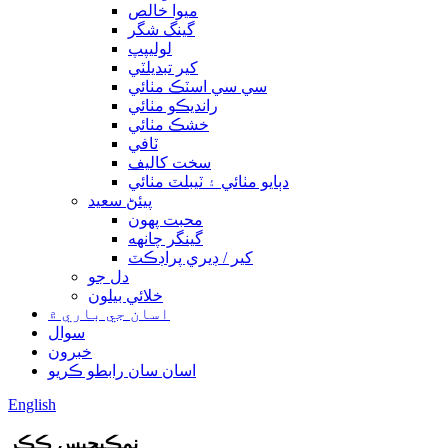
ميوا خالص
گينگ شگر
لوليپپ
کير تبديلٽي
سي سي اسٽڪ مٺائي
رانديڪو مٺائي
خشڪ مٺائي
ٽافي
سخت کاليف
دٻايو مٺائي ۽ ٽيبلٽ مٺائي
پيئڻ سعيد
محبت پهون
گينگر چانهه
کير / ڊيري پراڊڪٽ
دل جو
خلائي بيلون
اسان جي باري ۾
سوال
خبرون
اسان سان رابطو ڪريو
English
نمڪيچيس ڪڪر