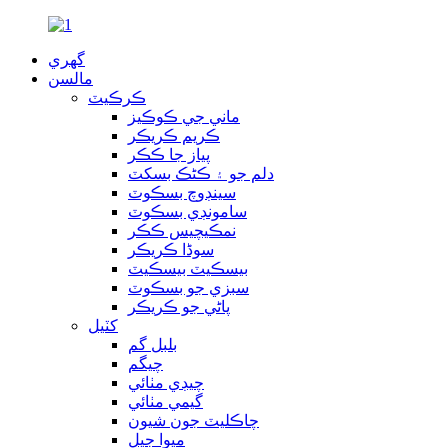
گهري
مالسن
ڪرڪيٽ
ماني جي ڪوڪيز
ڪريم ڪريڪر
پیاز جا ڪڪر
دلم جو ۽ ڪڻڪ بسکٽ
سينڊوچ بسڪوٽ
سامونڊي بسڪوٽ
نمڪيچيس ڪڪر
سوڈا ڪريڪر
بيسڪيٽ بيسڪيٽ
سبزي جو بسڪوٽ
پاڻي جو ڪريڪر
کٽيل
بلبل گم
چيگم
چيڊي مٺائي
گيمي مٺائي
چاڪليٽ جون شيون
ميوا جيل