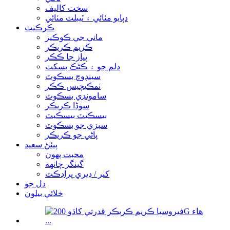
سخت کاليف
دٻايو مٺائي ۽ ٽيبلٽ مٺائي
ڪرڪيٽ
ماني جي ڪوڪيز
ڪريم ڪريڪر
پیاز جا ڪڪر
دلم جو ۽ ڪڻڪ بسکٽ
سينڊوچ بسڪوٽ
نمڪيچيس ڪڪر
سامونڊي بسڪوٽ
سوڈا ڪريڪر
بيسڪيٽ بيسڪيٽ
سبزي جو بسڪوٽ
پاڻي جو ڪريڪر
پيئڻ سعيد
محبت پهون
گينگر چانهه
کير / ڊيري پراڊڪٽ
دل جو
خلائي بيلون