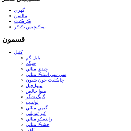
گهري
مالسن
ڪرڪيٽ
نمڪيچيس ڪڪر
قسمون
کٽيل
بلبل گم
چيگم
چيڊي مٺائي
سي سي اسٽڪ مٺائي
چاڪليٽ جون شيون
ميوا جيل
ميوا خالص
گينگ شگر
لوليپپ
گيمي مٺائي
کير تبديلٽي
رانديڪو مٺائي
خشڪ مٺائي
ٽافي