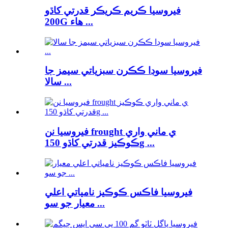
فيروسيا ڪريم ڪريڪر قدرتي کاڌو
200G هاء ...
فيروسيا سوڊا ڪڪرن سبزياتي سيمز جا
سالا ...
فيروسيا نن frought ي ماني واري
ڪوڪيز قدرتي کاڌو 150g ...
فيروسيا فاڪس ڪوڪيز نامياتي اعلي
معيار جو سو ...